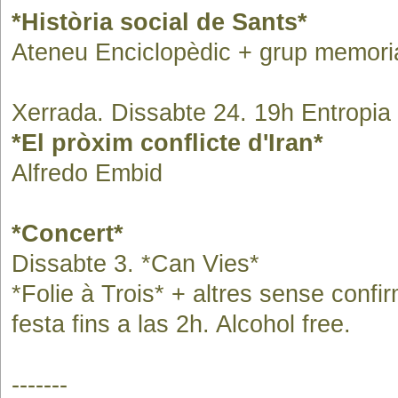
*Història social de Sants*
Ateneu Enciclopèdic + grup memoria
Xerrada. Dissabte 24. 19h Entropia
*El pròxim conflicte d'Iran*
Alfredo Embid
*Concert*
Dissabte 3. *Can Vies*
*Folie à Trois* + altres sense confi
festa fins a las 2h. Alcohol free.
-------