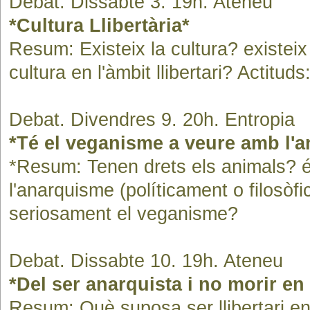
Debat. Dissabte 3. 19h. Ateneu
*Cultura Llibertària*
Resum: Existeix la cultura? existeix 
cultura en l'àmbit llibertari? Actitu
Debat. Divendres 9. 20h. Entropia
*Té el veganisme a veure amb l'
*Resum: Tenen drets els animals? 
l'anarquisme (políticament o filosòf
seriosament el veganisme?
Debat. Dissabte 10. 19h. Ateneu
*Del ser anarquista i no morir en l
Resum: Què suposa ser llibertari e